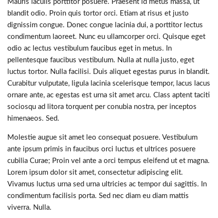
Mauris iaculis porttitor posuere. Praesent id metus massa, ut
blandit odio. Proin quis tortor orci. Etiam at risus et justo
dignissim congue. Donec congue lacinia dui, a porttitor lectus
condimentum laoreet. Nunc eu ullamcorper orci. Quisque eget
odio ac lectus vestibulum faucibus eget in metus. In
pellentesque faucibus vestibulum. Nulla at nulla justo, eget
luctus tortor. Nulla facilisi. Duis aliquet egestas purus in blandit.
Curabitur vulputate, ligula lacinia scelerisque tempor, lacus lacus
ornare ante, ac egestas est urna sit amet arcu. Class aptent taciti
sociosqu ad litora torquent per conubia nostra, per inceptos
himenaeos. Sed.
Molestie augue sit amet leo consequat posuere. Vestibulum
ante ipsum primis in faucibus orci luctus et ultrices posuere
cubilia Curae; Proin vel ante a orci tempus eleifend ut et magna.
Lorem ipsum dolor sit amet, consectetur adipiscing elit.
Vivamus luctus urna sed urna ultricies ac tempor dui sagittis. In
condimentum facilisis porta. Sed nec diam eu diam mattis
viverra. Nulla.